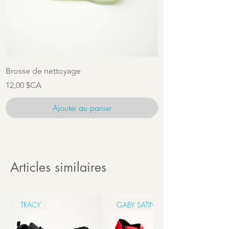
Brosse de nettoyage
Ensemble d'access
Prix
Prix
12,00 $CA
22,00 $CA
Ajouter au panier
Articles similaires
TRACY
GABY SATIN 6CM