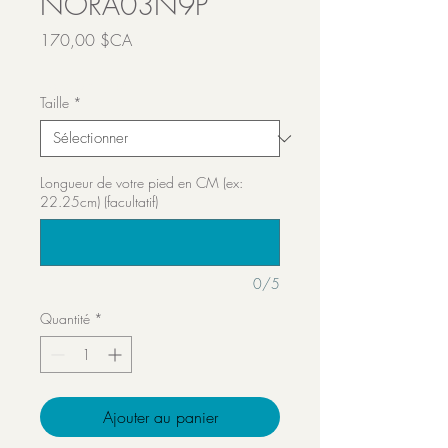
NORA03N9P
Prix
170,00 $CA
Transport inclut
Taille
*
Longueur de votre pied en CM (ex:
22.25cm) (facultatif)
0/5
Quantité
*
Ajouter au panier