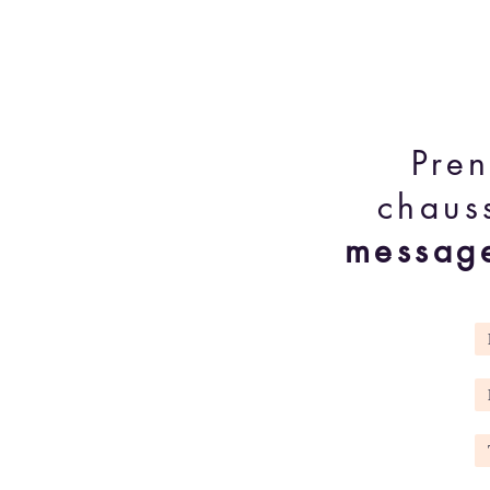
Pre
chaus
messag