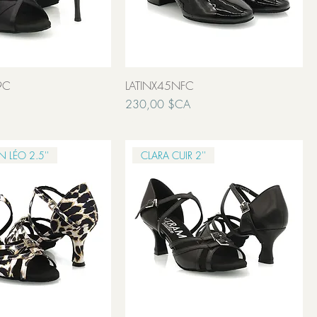
9C
LATINX45NFC
Prix
230,00 $CA
Transport inclut
N LÉO 2.5''
CLARA CUIR 2''