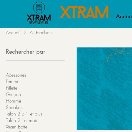
Accuei
Accueil
All Products
Rechercher par
Tous les articles
Acessoires
Femme
Fillette
Garçon
Homme
Sneakers
Talon 2.5 '' et plus
Talon 2'' et moin
Xtram Botte