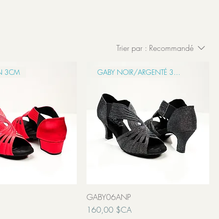
Trier par :
Recommandé
IN 3CM
GABY NOIR/ARGENTÉ 3CM
GABY06ANP
Prix
160,00 $CA