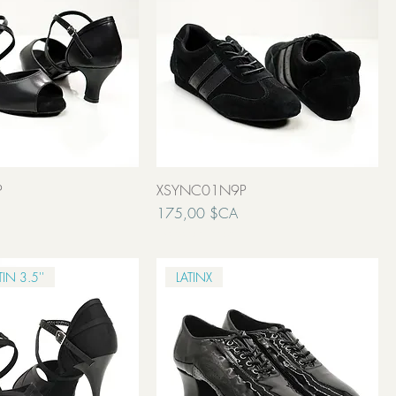
P
XSYNC01N9P
Prix
175,00 $CA
Transport inclut
IN 3.5''
LATINX