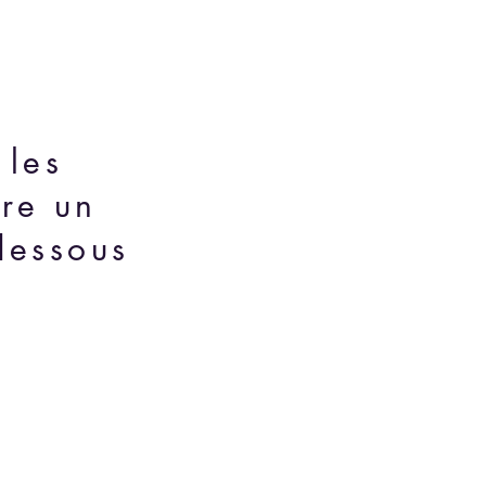
 les
ire un
dessous