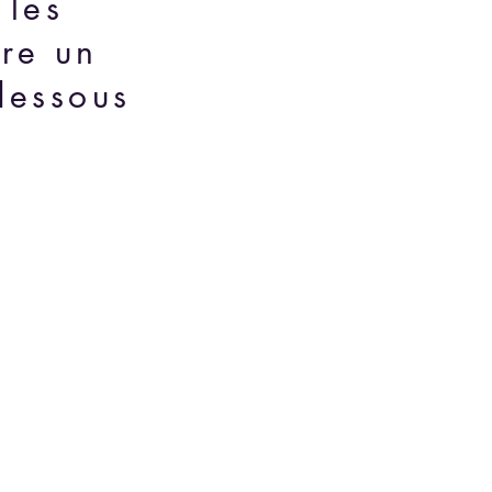
 les
ire un
dessous