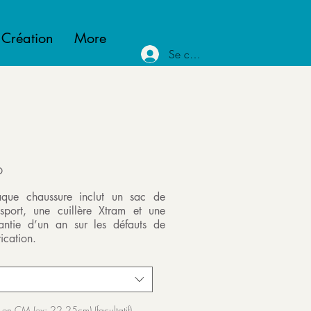
 Création
More
Se connecter
P
que chaussure inclut un sac de
nsport, une cuillère Xtram et une
antie d’un an sur les défauts de
ication.
 en CM (ex: 22.25cm) (facultatif)