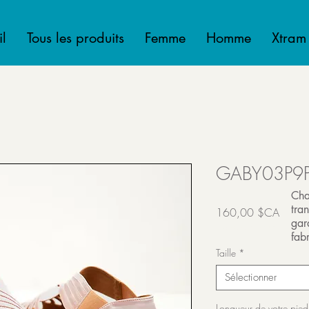
l
Tous les produits
Femme
Homme
Xtram
GABY03P9
Cha
tra
Prix
160,00 $CA
gar
Transport inclut
fabr
Taille
*
Sélectionner
Longueur de votre pied