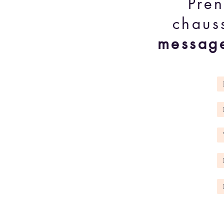
Pre
chaus
messag