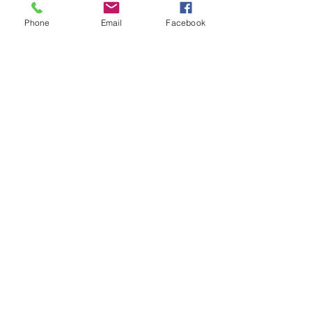
formulaire ci-dessous
Phone
Email
Facebook
Demande de kiosque
Envoyer