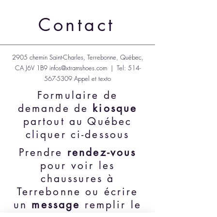
160,00 $CA
160,00 $CA
170,00 $CA
160,00 $CA
160,00 $CA
185,00 $CA
199,99 $CA
160,00 $CA
160,00 $CA
160,00 $CA
160,00 $CA
175,00 $CA
190,00 $CA
230,00 $CA
Transport inclut
Transport inclut
Transport inclut
Transport inclut
Transport inclut
Transport inclut
Transport inclut
Transport inclut
Transport inclut
Transport inclut
Transport inclut
Transport inclut
Transport inclut
Transport inclut
Contact
2905 chemin Saint-Charles, Terrebonne, Québec,
CA J6V 1B9
infos@xtramshoes.com
| Tel:
514-
567-5309
Appel et texto
Formulaire de
demande de
kiosque
partout au Québec
cliquer ci-dessous
Prendre
rendez-vous
pour voir les
chaussures à
Terrebonne ou écrire
un
message
remplir le