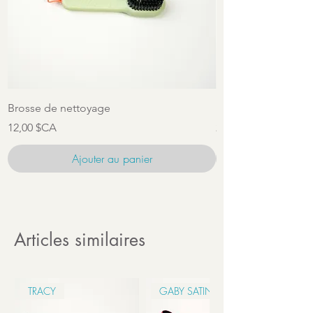
Brosse de nettoyage
Ensemble d'access
Prix
Prix
12,00 $CA
22,00 $CA
Ajouter au panier
Articles similaires
TRACY
GABY SATIN 6CM