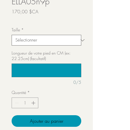
ELLA05n9p
Prix
170,00 $CA
Transport inclut
Taille
*
Longueur de votre pied en CM (ex:
22.25cm) (facultatif)
0/5
Quantité
*
Ajouter au panier