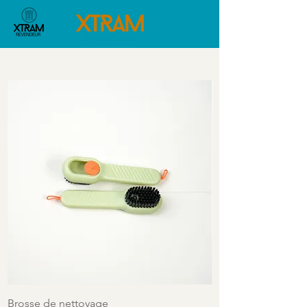
Brosse de nettoyage
Ensemble d'access