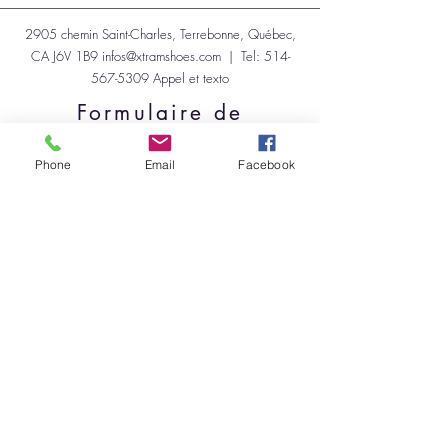
2905 chemin Saint-Charles, Terrebonne, Québec,
CA J6V 1B9
infos@xtramshoes.com
| Tel:
514-
567-5309
Appel et texto
Formulaire de
demande de
kiosque
partout au Québec
Phone
Email
Facebook
cliquer ci-dessous
Prendre
rendez-vous
pour voir les
chaussures à
Terrebonne ou écrire
un
message
remplir le
formulaire ci-dessous
Demande de kiosque