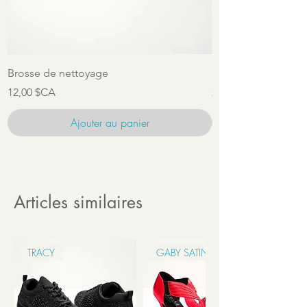
Brosse de nettoyage
Ensemble d'access
Prix
Prix
12,00 $CA
22,00 $CA
Ajouter au panier
Articles similaires
TRACY
GABY SATIN 6CM