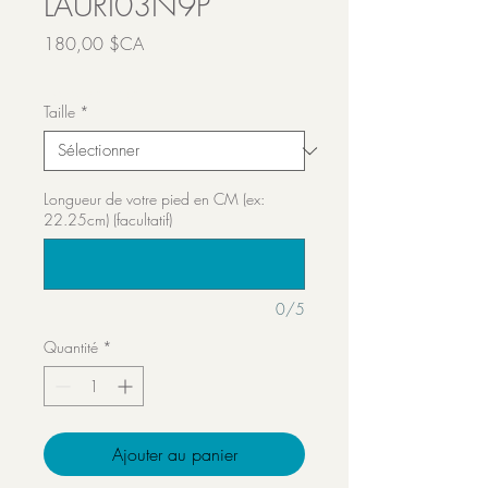
LAURI03N9P
Prix
180,00 $CA
Transport inclut
Taille
*
Longueur de votre pied en CM (ex:
22.25cm) (facultatif)
0/5
Quantité
*
Ajouter au panier