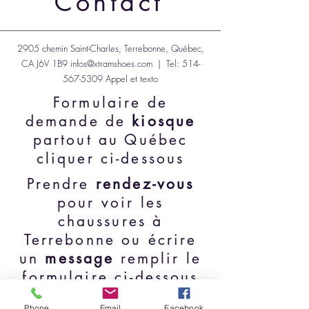
Contact
2905 chemin Saint-Charles, Terrebonne, Québec,
CA J6V 1B9
infos@xtramshoes.com
| Tel:
514-
567-5309
Appel et texto
Formulaire de
demande de
kiosque
partout au Québec
cliquer ci-dessous
Prendre
rendez-vous
pour voir les
chaussures à
Terrebonne ou écrire
un
message
remplir le
formulaire ci-dessous
Demande de kiosque
Phone
Email
Facebook