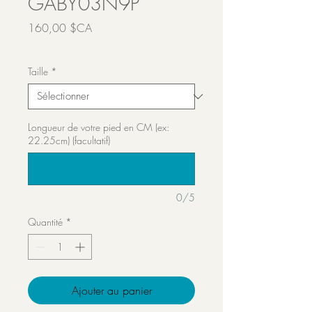
GABY03N9P
Prix
160,00 $CA
Transport inclut
Taille
*
Longueur de votre pied en CM (ex:
22.25cm) (facultatif)
0/5
Quantité
*
Ajouter au panier