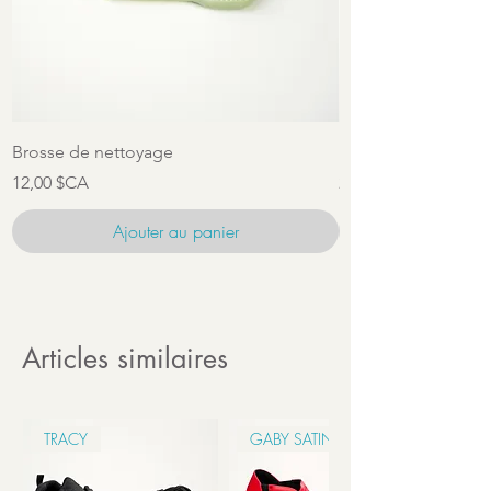
Brosse de nettoyage
Ensemble d'access
Prix
Prix
12,00 $CA
22,00 $CA
Ajouter au panier
Articles similaires
TRACY
GABY SATIN 6CM