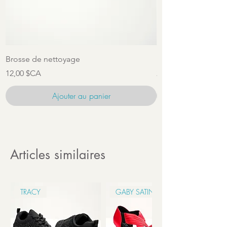
Brosse de nettoyage
Ensemble d'access
Prix
Prix
12,00 $CA
22,00 $CA
Ajouter au panier
Articles similaires
TRACY
GABY SATIN 6CM