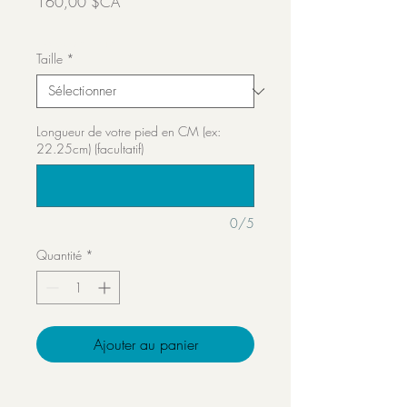
Prix
160,00 $CA
Transport inclut
Taille
*
Longueur de votre pied en CM (ex:
22.25cm) (facultatif)
0/5
Quantité
*
Ajouter au panier