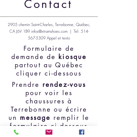
Contact
2905 chemin Saint-Charles, Terrebonne, Québec,
CA J6V 1B9
infos@xtramshoes.com
| Tel:
514-
567-5309
Appel et texto
Formulaire de
demande de
kiosque
partout au Québec
cliquer ci-dessous
Prendre
rendez-vous
pour voir les
chaussures à
Terrebonne ou écrire
un
message
remplir le
formulaire ci-dessous
Demande de kiosque