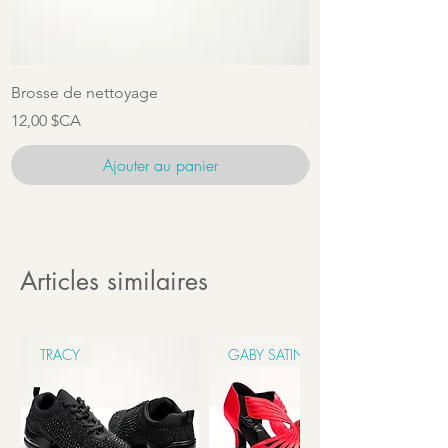
Brosse de nettoyage
Ensemble d'access
Prix
Prix
12,00 $CA
22,00 $CA
Ajouter au panier
Articles similaires
TRACY
GABY SATIN 6CM