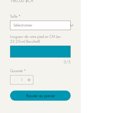
Prix
160,00 $CA
Transport inclut
Taille
*
Longueur de votre pied en CM (ex:
22.25cm) (facultatif)
0/5
Quantité
*
Ajouter au panier