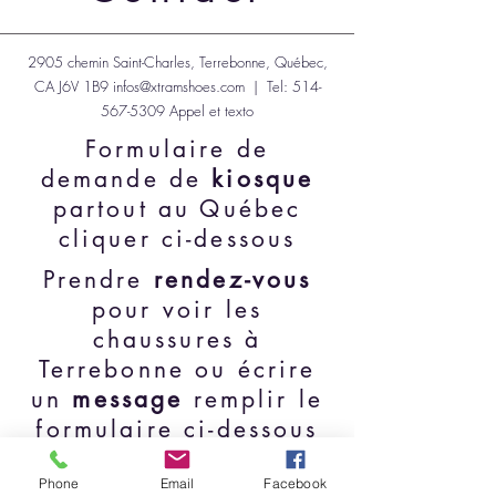
2905 chemin Saint-Charles, Terrebonne, Québec,
CA J6V 1B9
infos@xtramshoes.com
| Tel:
514-
567-5309
Appel et texto
Formulaire de
demande de
kiosque
partout au Québec
cliquer ci-dessous
Prendre
rendez-vous
pour voir les
chaussures à
Terrebonne ou écrire
un
message
remplir le
formulaire ci-dessous
Demande de kiosque
Phone
Email
Facebook