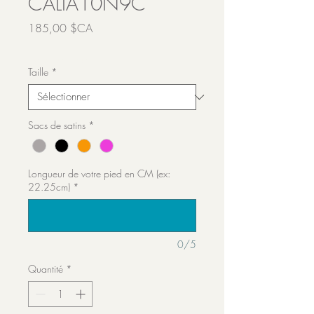
CALIA10N9C
Prix
185,00 $CA
Transport inclut
Taille
*
Sacs de satins
*
Longueur de votre pied en CM (ex:
22.25cm)
*
0/5
Quantité
*