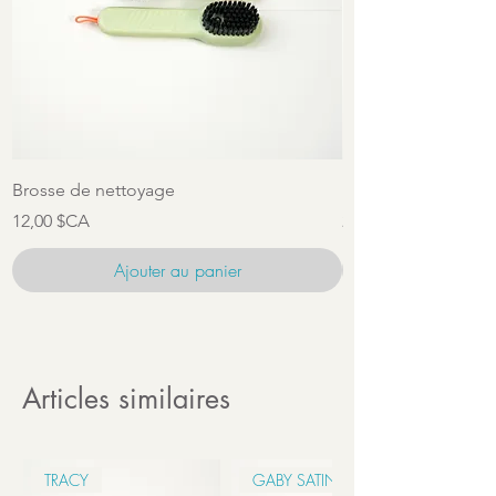
Brosse de nettoyage
Ensemble d'access
Prix
Prix
12,00 $CA
22,00 $CA
Ajouter au panier
Articles similaires
TRACY
GABY SATIN 6CM